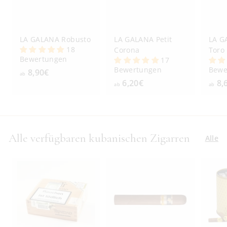
LA GALANA Robusto
LA GALANA Petit
LA G
18
Corona
Toro
Bewertungen
17
Bewertungen
Bewe
8,90€
a
ab
6,20€
a
8,
b
ab
ab
b
8
6
,
,
9
2
0
Alle verfügbaren kubanischen Zigarren
Alle
0
€
€