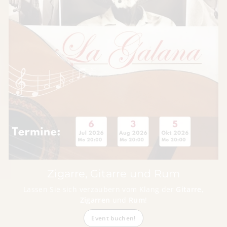
Zigarre, Gitarre und Rum
Lassen Sie sich verzaubern vom Klang der
Gitarre
,
Zigarren
und
Rum
!
Event buchen!