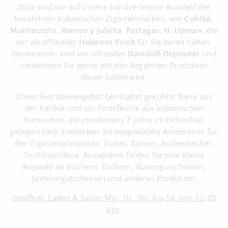
Stolz sind wir auf unsere handverlesene Auswahl der
berühmten kubanischen Zigarrenmarken, wie
Cohiba
,
Montecristo
,
Romeo y Julieta
,
Partagas
,
H. Upman
, die
wir als offizieller
Habanos Point
für Sie bereit halten.
Desweiteren sind wir offizieller
Davidoff-Depositär
und
verwöhnen Sie gerne mit den begehrten Produkten
dieser Edelmarke.
Unser Getränkeangebot beinhaltet gekühlte Biere aus
der Karibik und ein Portefeuille aus kubanischen
Rumsorten, die mindestens 7 Jahre im Eichenfass
gelagert sind. Entdecken Sie ausgewählte Accessoires für
den Zigarrenaficionado: Cutter, Bohrer, Aschenbecher,
Tischhumidore. Ausserdem finden Sie eine kleine
Auswahl an Büchern, Fächern, Warengutscheinen,
Seminargutscheinen und anderen Produkten.
Geöffnet: Laden & Salon: Mo., Di., Do. bis Sa. von 12-20
Uhr