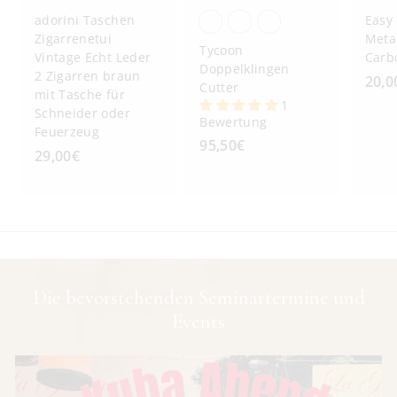
adorini Taschen
Easy 
Zigarrenetui
Metal
Tycoon
Vintage Echt Leder
Carb
Doppelklingen
2 Zigarren braun
20,0
Cutter
mit Tasche für
1
Schneider oder
Bewertung
Feuerzeug
95,50€
9
29,00€
2
5
9
,
,
5
0
0
0
€
€
Die bevorstehenden Seminartermine und
Events