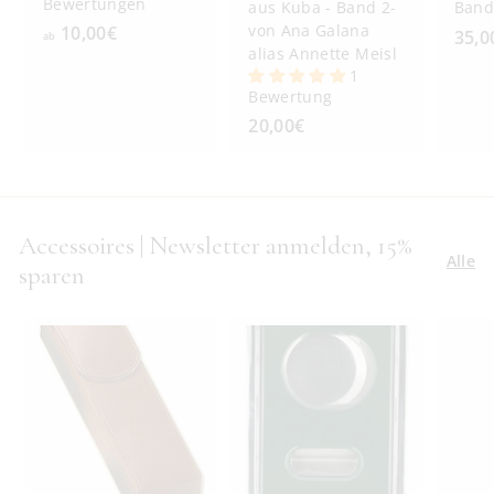
Bewertungen
aus Kuba - Band 2-
Band
von Ana Galana
10,00€
a
35,0
ab
alias Annette Meisl
b
1
1
Bewertung
0
20,00€
2
,
0
0
,
0
0
€
0
Accessoires | Newsletter anmelden, 15%
€
Alle
sparen