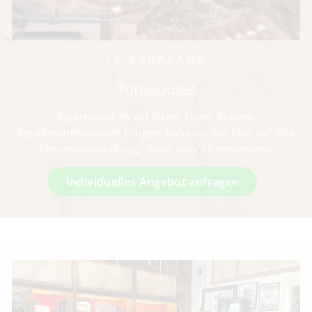
LA LAGALANA
Torcedoras
Zigarrenrollen auf Ihrem Event. Unsere
Zigarrendreherinnen bringen kubanisches Flair auf Ihre
Messeveranstaltung, Show oder Firmenevents.
Individuelles Angebot anfragen