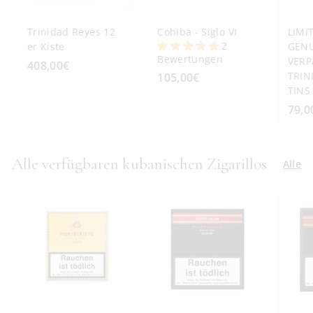
Trinidad Reyes 12
Cohiba - Siglo VI
LIMI
2
er Kiste
GENU
Bewertungen
VERP
408,00€
4
TRIN
105,00€
1
0
TINS
0
8
79,0
5
,
,
0
0
0
Alle verfügbaren kubanischen Zigarillos
0
Alle
€
€