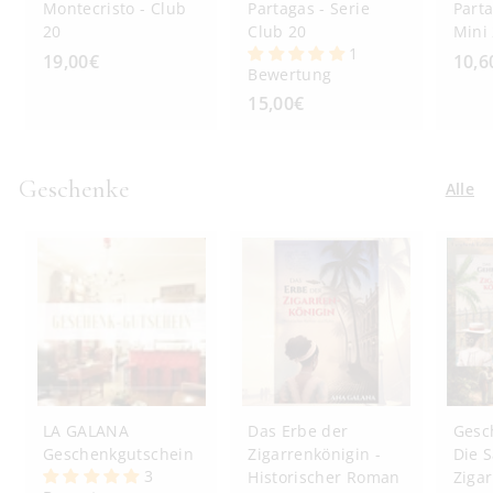
Montecristo - Club
Partagas - Serie
Parta
20
Club 20
Mini
1
19,00€
1
10,6
Bewertung
9
15,00€
1
,
5
0
,
0
0
Geschenke
Alle
€
0
€
LA GALANA
Das Erbe der
Gesc
Geschenkgutschein
Zigarrenkönigin -
Die 
3
Historischer Roman
Zigar